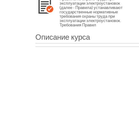
эксплуатации электроустановок
(далее - Правила) устанавливают
государственные нормативные
требования охраны труда при
эксплуатации электроустановок.
Требования Правил
распространяются на
работодателей - юридических и
Описание курса
физических лиц независимо от их
организационно-правовых форм и
работников из числа
электротехнического,
электротехнологического и
неэлектротехнического персонала
организаций (далее - работники),
занятых техническим
обслуживанием электроустановок,
проводящих в них оперативные
переключения, организующих и
выполняющих строительные,
монтажные, наладочные, ремонтные
работы, испытания и измерения, в
том числе работы с приборами
учета электроэнергии,
измерительными приборами и
средствами автоматики, а также
осуществляющих управление
технологическими режимами
работы объектов электроэнергетики
и энергопринимающих установок
потребителей.
Целью данного курса является