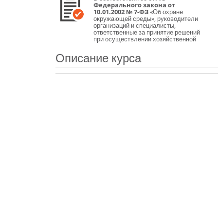
Федерального закона от
10.01.2002 № 7-ФЗ
«Об охране
окружающей среды», руководители
организаций и специалисты,
ответственные за принятие решений
при осуществлении хозяйственной
и иной деятельности, которая
оказывает или может оказать
Описание курса
негативное воздействие на
окружающую среду, должны иметь
подготовку в области охраны
окружающей среды и экологической
безопасности.